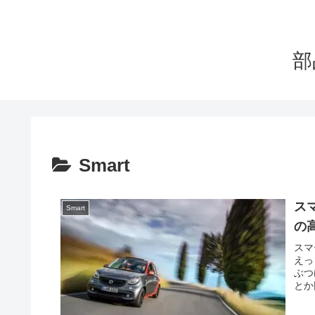
部
Smart
ス
Smart
の
スマ
えっ
ぶつ
とか