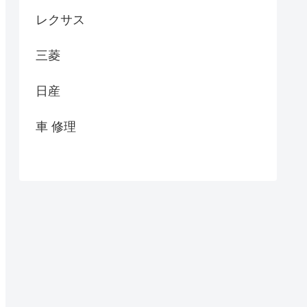
レクサス
三菱
日産
車 修理