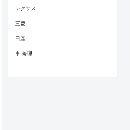
レクサス
三菱
日産
車 修理