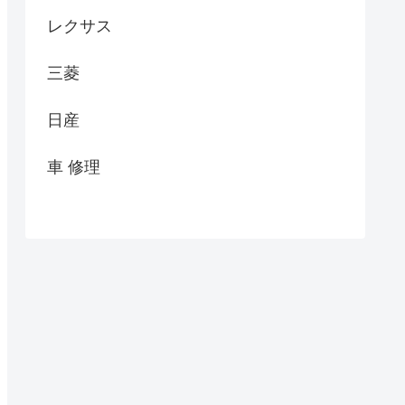
レクサス
三菱
日産
車 修理